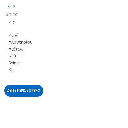
Yγρό
πλυντηρίου
πιάτων
REX
Shine
4lt
ΔΕΊΤΕ ΠΕΡΙΣΣΌΤΕΡΟ