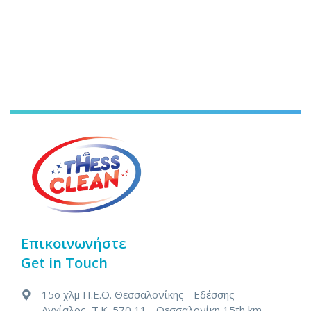
Επικοινωνήστε
Get in Touch
15ο χλμ Π.Ε.Ο. Θεσσαλονίκης - Εδέσσης
Αγχίαλος, Τ.Κ. 570 11 - Θεσσαλονίκη
15th km