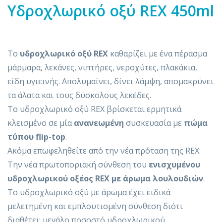
Yδροχλωρικό οξύ REX 450ml
Το
υδροχλωρικό οξύ REX
καθαρίζει με ένα πέρασμα
μάρμαρα, λεκάνες, νιπτήρες, νεροχύτες, πλακάκια,
είδη υγιεινής. Απολυμαίνει, δίνει λάμψη, απομακρύνει
τα άλατα και τους δύσκολους λεκέδες.
Το υδροχλωρικό οξύ REX βρίσκεται ερμητικά
κλεισμένο σε μία
ανανεωμένη
συσκευασία με
πώμα
τύπου flip-top
.
Ακόμα επωφεληθείτε από την νέα πρόταση της REX:
Την νέα πρωτοποριακή σύνθεση του
ενισχυμένου
υδροχλωρικού οξέος REX με άρωμα λουλουδιών
.
Το υδροχλωρικό οξύ με άρωμα έχει ειδικά
μελετημένη και εμπλουτισμένη σύνθεση διότι
διαθέτει: μεγάλο ποσοστό υδροχλωρικού