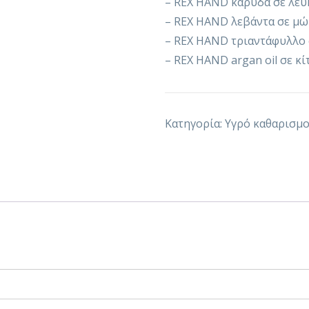
– REX HAND καρύδα σε λε
– REX HAND λεβάντα σε μ
– REX HAND τριαντάφυλλο
– REX HAND argan oil σε κ
Κατηγορία:
Υγρό καθαρισμ
Η