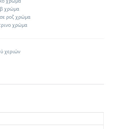
υκό χρώμα
ώβ χρώμα
 σε ροζ χρώμα
ίτρινο χρώμα
ού χεριών