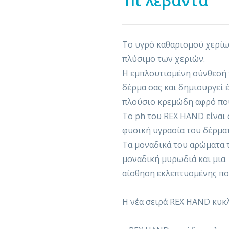
1lt λεβάντα
Το υγρό καθαρισμού χερί
πλύσιμο των χεριών.
Η εμπλουτισμένη σύνθεσή τ
δέρμα σας και δημιουργεί 
πλούσιο κρεμώδη αφρό που 
Το ph του REX HAND είναι ο
φυσική υγρασία του δέρματ
Τα μοναδικά του αρώματα 
μοναδική μυρωδιά και μια
αίσθηση εκλεπτυσμένης πο
Η νέα σειρά REX HAND κυκ