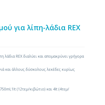
μού για λίπη-λάδια REX
πη λάδια REX διαλύει και απομακρύνει γρήγορα
νιά και άλλους δύσκολους λεκέδες κυρίως
50ml,1lt (12τεμ/κιβώτιο) και 4lt (4τεμ/