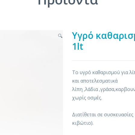
Υγρό καθαρισ
🔍
1lt
Το υγρό καθαρισμού για λί
και αποτελεσματικά
λίπη ,λάδια ,γράσα,καρβου
χωρίς οσμές.
Διατίθεται σε συσκευασίες 7
κιβώτιο).