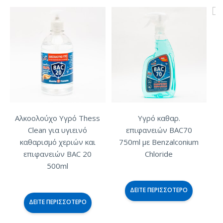
R
Αλκοολούχο Υγρό Thess
Υγρό καθαρ.
Clean για υγιεινό
επιφανειών BAC70
καθαρισμό χεριών και
750ml με Benzalconium
επιφανειών BAC 20
Chloride
500ml
ΔΕΊΤΕ ΠΕΡΙΣΣΌΤΕΡΟ
ΔΕΊΤΕ ΠΕΡΙΣΣΌΤΕΡΟ