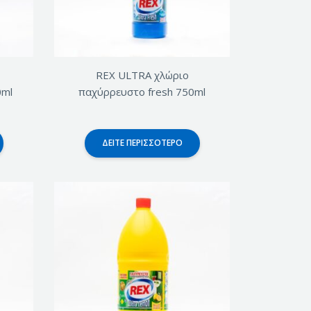
REX ULTRA χλώριο
0ml
παχύρρευστο fresh 750ml
ΔΕΊΤΕ ΠΕΡΙΣΣΌΤΕΡΟ