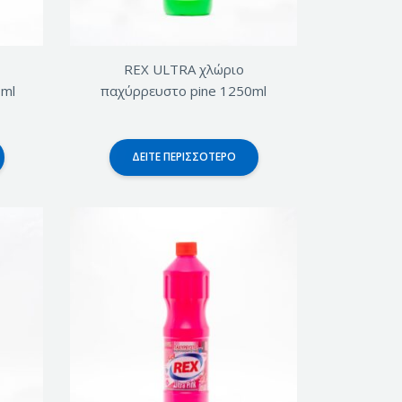
REX ULTRA χλώριο
0ml
παχύρρευστο pine 1250ml
ΔΕΊΤΕ ΠΕΡΙΣΣΌΤΕΡΟ