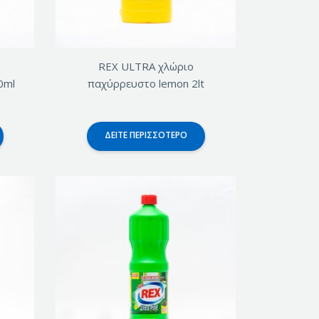
REX ULTRA χλώριο
0ml
παχύρρευστο lemon 2lt
ΔΕΊΤΕ ΠΕΡΙΣΣΌΤΕΡΟ