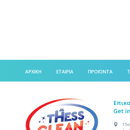
ΑΡΧΙΚΗ
ΕΤΑΙΡΙΑ
ΠΡΟΪΌΝΤΑ
Τ
Επικ
Get i
15ο